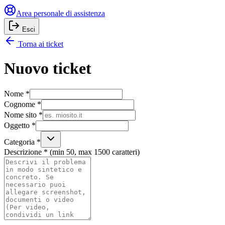
Area personale di assistenza
Esci
Torna ai ticket
Nuovo ticket
Nome *
Cognome *
Nome sito *
Oggetto *
Categoria *
Descrizione * (min
50
, max
1500
caratteri)